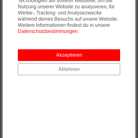
Technologien auf unserer Webseite, um die
Lade unsere App herunter.
Nutzung unserer Website zu analysieren, für
Werbe-, Tracking- und Analysezwecke
während deines Besuchs auf unsere Website.
Weitere Informationen findest du in unsere
Datenschutzbestimmungen
.
Akzeptieren
Ablehnen
Wir durchsuchen das Web automatisiert
nach Error Fares und besonders günstigen
Reisedeals.