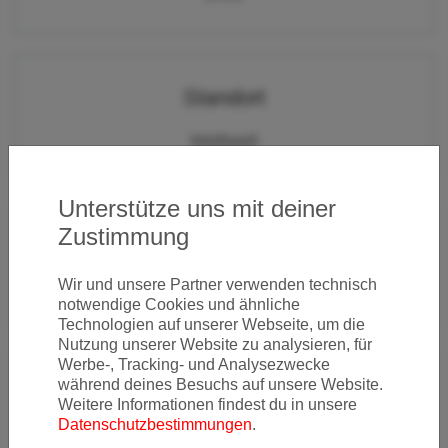
Standort
Weltweit
Unterstütze uns mit deiner
Zustimmung
Teamgröße
Wir und unsere Partner verwenden technisch
5
notwendige Cookies und ähnliche
Technologien auf unserer Webseite, um die
Nutzung unserer Website zu analysieren, für
Werbe-, Tracking- und Analysezwecke
während deines Besuchs auf unsere Website.
CEO
Weitere Informationen findest du in unsere
Datenschutzbestimmungen
.
Antonius Gress