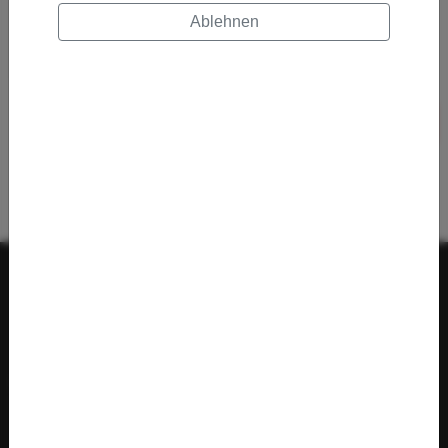
Ablehnen
Senden
Ein Produkt der © MyActivities GmbH. Alle Rechte
vorbehalten.