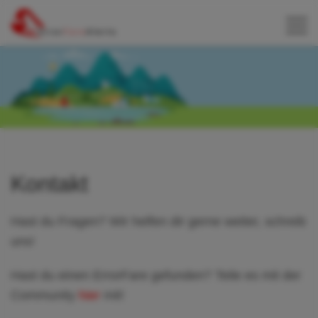
Kontakt
Hast du Fragen? Wir helfen dir gerne weiter, schreib
uns!
Hast du einen ErrorFare gefunden? Teile es mit der
Community
hier
mit!