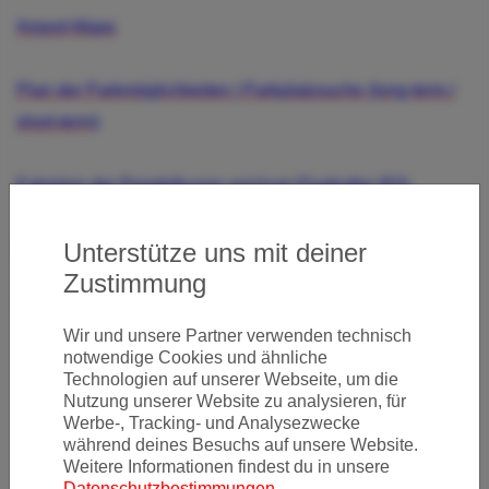
Airport-Maps
Plan der Parkmöglichkeiten | Parkplatzsuche (long-term /
short-term)
Fahrplan der Pendelbusse von/zum Flughafen BSL
Unterstütze uns mit deiner
Homepage
|
Information
Zustimmung
Quelle: Wikipedia / Flughafen Basel-Mülhausen
Wir und unsere Partner verwenden technisch
notwendige Cookies und ähnliche
Newsletter
Technologien auf unserer Webseite, um die
Nutzung unserer Website zu analysieren, für
Werbe-, Tracking- und Analysezwecke
während deines Besuchs auf unsere Website.
Weitere Informationen findest du in unsere
Ja, ich möchte News & Deals von Error Fare Alerts
Datenschutzbestimmungen
.