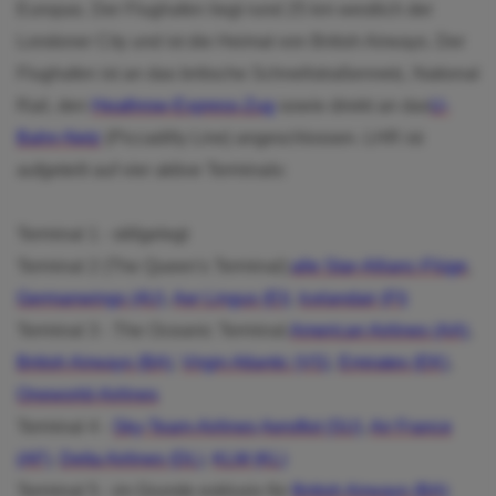
Europas. Der Flughafen liegt rund 25 km westlich der
Londoner City und ist die Heimat von British Airways. Der
Flughafen ist an das britische Schnellstraßennetz, National
Rail, den
Heathrow-Express-Zug
sowie direkt an das
U-
Bahn-Netz
(Piccadilly Line) angeschlossen. LHR ist
aufgeteilt auf vier aktive Terminals:
Terminal 1 - stillgelegt
Terminal 2 (The Queen's Terminal):
alle Star-Allianc-Flüge
,
Germanwings (4U)
,
Aer Lingus (EI)
,
Icelandair (FI)
Terminal 3 - The Oceanic Terminal:
American Airlines (AA)
,
British Airways (BA)
,
Virgin Atlantic (VS)
,
Emirates (EK)
,
Oneworld-Airlines
Terminal 4 -
Sky-Team-Airlines
Aeroflot (SU)
,
Air France
(AF)
,
Delta Airlines (DL)
,
KLM (KL)
Terminal 5 - im Grunde exklusiv für
British Airways (BA)