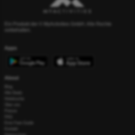
Ein Produkt der © MyActivities GmbH. Alle Rechte
vorbehalten.
Apps
About
Blog
Alle Deals
Hotelsuche
Über uns
Presse
FAQ
Error Fare Guide
Kontakt
Datenschutz