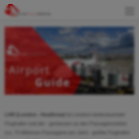
LHR (London - Heathrow)
Ist Londons bedeutsamster
Flughafen und der - gemessen an den Passagierzahlen
(ca. 75 Millionen Passagiere pro Jahr) - größte Flughafen