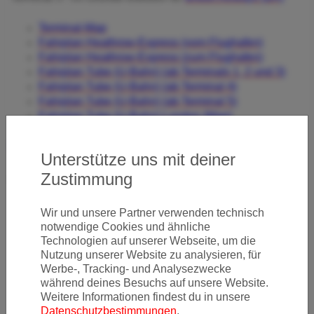
Terminal-Map
Fahrplan Heathrow-Express (vom Flughafen)
Fahrplan Heathrow-Express (zum Flughafen)
Fahrplan Tube (U-Bahn) (ab Terminals 1, 2 und 3)
Fahrplan Tube (U-Bahn) (ab Terminal 4)
Fahrplan Tube (U-Bahn) (ab Terminal 5)
Fahrplan Tube (U-Bahn) London (Map)
Homepage
I
Informationen
Unterstütze uns mit deiner
Zustimmung
Quelle: Wikipedia / Flughafen London Heathrow
Wir und unsere Partner verwenden technisch
notwendige Cookies und ähnliche
Newsletter
Technologien auf unserer Webseite, um die
Nutzung unserer Website zu analysieren, für
Werbe-, Tracking- und Analysezwecke
während deines Besuchs auf unsere Website.
Ja, ich möchte News & Deals von Error Fare Alerts
Weitere Informationen findest du in unsere
abonnieren und ich habe die Hinweise zum
Datenschutz
Datenschutzbestimmungen
.