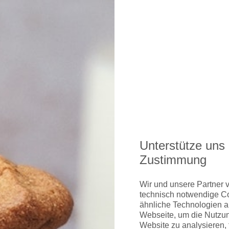
dernen
Airbus A330neo
ein.
 Langstreckenflugzeugen Europas.
omy Zero
Unterstütze uns 
se auf Condor-Langstrecken.
Zustimmung
Wir und unsere Partner
technisch notwendige C
ähnliche Technologien a
Webseite, um die Nutzu
Website zu analysieren, 