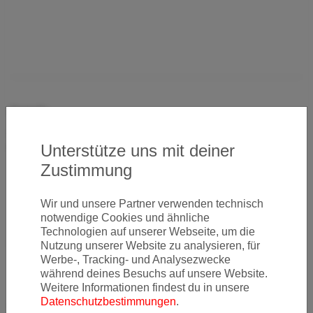
Details
VON
NACH
Unterstütze uns mit deiner
Flughafen Wien (VIE)
Logan International Airport (BOS)
Zustimmung
11.03.2024 - 21.03.2024 (ab 1440 EUR)
Zum Deal
Wir und unsere Partner verwenden technisch
notwendige Cookies und ähnliche
Technologien auf unserer Webseite, um die
Aktivitäten
Nutzung unserer Website zu analysieren, für
Werbe-, Tracking- und Analysezwecke
während deines Besuchs auf unsere Website.
Weitere Informationen findest du in unsere
Datenschutzbestimmungen
.
Passende Kreditkarten zum Deal