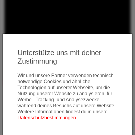
Unterstütze uns mit deiner
Zustimmung
Wir und unsere Partner verwenden technisch
notwendige Cookies und ähnliche
Technologien auf unserer Webseite, um die
Nutzung unserer Website zu analysieren, für
Seatmap Etihad Airways Boeing 787-9
Werbe-, Tracking- und Analysezwecke
während deines Besuchs auf unsere Website.
Airport-Review (KUL)
Weitere Informationen findest du in unsere
Datenschutzbestimmungen
.