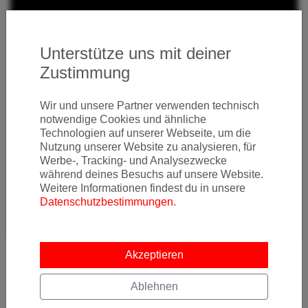
Unterstütze uns mit deiner
Zustimmung
Wir und unsere Partner verwenden technisch
notwendige Cookies und ähnliche
Technologien auf unserer Webseite, um die
Nutzung unserer Website zu analysieren, für
Werbe-, Tracking- und Analysezwecke
während deines Besuchs auf unsere Website.
Weitere Informationen findest du in unsere
Datenschutzbestimmungen
.
Akzeptieren
Ablehnen