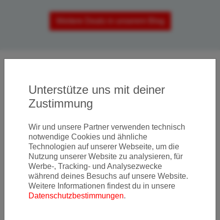
Weitere Deals in unserem Blog
SO EINFACH FUNKTIONIERT
Unterstütze uns mit deiner
ES
Zustimmung
in nur 3 Schritten
Wir und unsere Partner verwenden technisch
notwendige Cookies und ähnliche
Technologien auf unserer Webseite, um die
Nutzung unserer Website zu analysieren, für
Werbe-, Tracking- und Analysezwecke
während deines Besuchs auf unsere Website.
Weitere Informationen findest du in unsere
Datenschutzbestimmungen
.