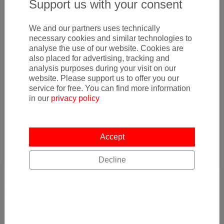
Support us with your consent
We and our partners uses technically
necessary cookies and similar technologies to
analyse the use of our website. Cookies are
also placed for advertising, tracking and
analysis purposes during your visit on our
website. Please support us to offer you our
service for free. You can find more information
in our
privacy policy
Accept
Decline
Auf den Transatlantikstrecken setzt British Airways unter
anderem die
Boeing 777-300ER
sowie die moderne
Boeing 787-10 Dreamliner
ein. Beide Flugzeugtypen
bieten ein individuelles Unterhaltungssystem an jedem