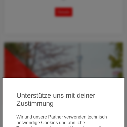
Details
Unterstütze uns mit deiner
Zustimmung
VON DÜSSELDORF NACH TORONTO AB 325
Wir und unsere Partner verwenden technisch
EURO (H/R)
notwendige Cookies und ähnliche