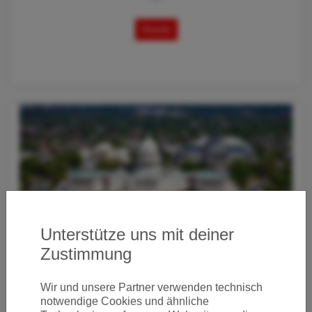
Details
Unterstütze uns mit deiner
Zustimmung
STAR ALLIANCE: BUSINESS CLASS AB PRAG
Wir und unsere Partner verwenden technisch
NACH WASHINGTON D.C. AB 1660EUR
notwendige Cookies und ähnliche