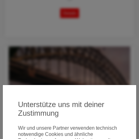
Details
Unterstütze uns mit deiner
Zustimmung
QATAR: BUSINESS CLASS DEAL VON
Wir und unsere Partner verwenden technisch
FRANKFURT NACH SYDNEY AB 2.400 EURO
notwendige Cookies und ähnliche