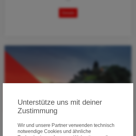
Details
Unterstütze uns mit deiner
Zustimmung
QATAR AIRWAYS FLUGDEAL: ZÜRICH–BALI AB
Wir und unsere Partner verwenden technisch
599 € INKLUSIVE 30 KG GEPÄCK
notwendige Cookies und ähnliche