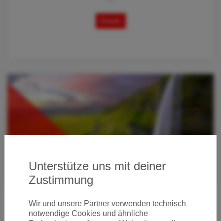
Details
Unterstütze uns mit deiner
Zustimmung
PREZZI STRACCIATI SENZA SCALO DA MILANO
Wir und unsere Partner verwenden technisch
ALL'ISLANDA
notwendige Cookies und ähnliche