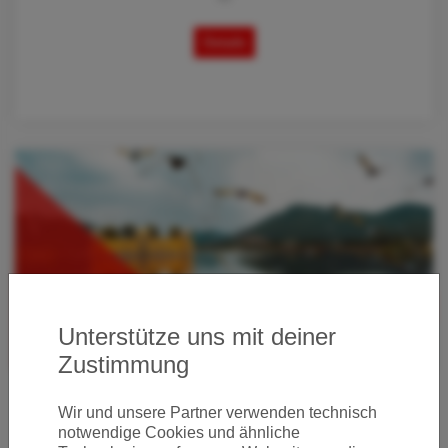
Details
Unterstütze uns mit deiner
Zustimmung
BUSINESS CLASS TOP-DEAL FROM ITALY TO
Wir und unsere Partner verwenden technisch
INDIA ONLY 1.411 EUROS
notwendige Cookies und ähnliche