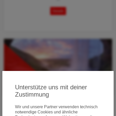
Details
Unterstütze uns mit deiner
Zustimmung
TOP-DEAL NON-STOP VON DÜSSELDORF NACH
Wir und unsere Partner verwenden technisch
ISLAND
notwendige Cookies und ähnliche