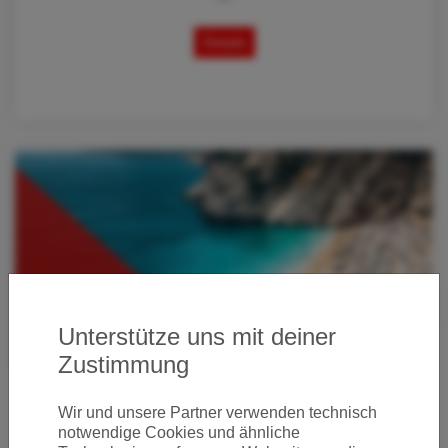
Details
Unterstütze uns mit deiner
Zustimmung
VON BASEL NACH ANTALYA AB 55 EURO
Wir und unsere Partner verwenden technisch
16.07.2021 07:18
notwendige Cookies und ähnliche