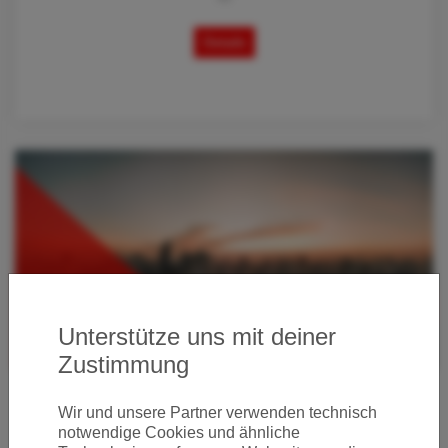
Details
Unterstütze uns mit deiner
Zustimmung
SWISS: BUSINESS-CLASS PARTNER DEAL
Wir und unsere Partner verwenden technisch
NACH BANGKOK AB 1.003 EURO
notwendige Cookies und ähnliche