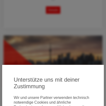
Details
Unterstütze uns mit deiner
Zustimmung
TOP-PREISE FÜR FLÜGE VON BERLIN NACH
Wir und unsere Partner verwenden technisch
KANADA
notwendige Cookies und ähnliche