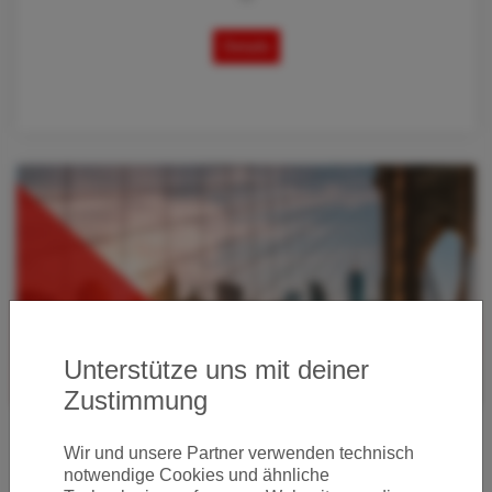
Details
Unterstütze uns mit deiner
Zustimmung
VON FRANKFURT NACH NEW YORK AB 308
Wir und unsere Partner verwenden technisch
EURO (H/R)
notwendige Cookies und ähnliche