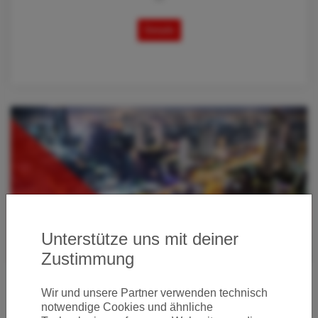
Details
Unterstütze uns mit deiner
Zustimmung
HOT: GUTE PREISE FÜR FLÜGE VON MÜNCHEN
Wir und unsere Partner verwenden technisch
NACH BANGKOK
notwendige Cookies und ähnliche