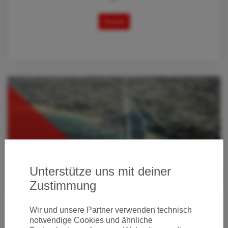
Details
Unterstütze uns mit deiner
Zustimmung
NON-STOP DEAL VON DEUTSCHLAND NACH
Wir und unsere Partner verwenden technisch
DUBAI
notwendige Cookies und ähnliche