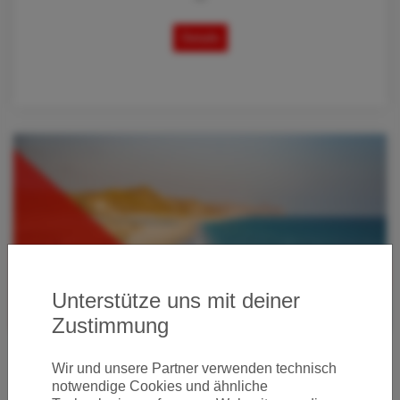
Details
Unterstütze uns mit deiner
Zustimmung
PREZZI DI VOLO VANTAGGIOSI DA BERGAMO
Wir und unsere Partner verwenden technisch
PER L'OMAN
notwendige Cookies und ähnliche