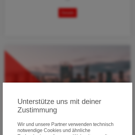
Details
Unterstütze uns mit deiner
Zustimmung
BUSINESS CLASS DEAL VON FRANKFURT
Wir und unsere Partner verwenden technisch
NACH PERTH
notwendige Cookies und ähnliche