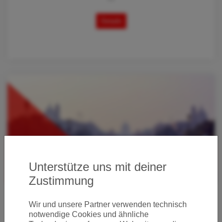
Details
Unterstütze uns mit deiner
Zustimmung
ECO-DEAL VON AMSTERDAM NACH INDIEN AB
Wir und unsere Partner verwenden technisch
358 EURO (H/R)
notwendige Cookies und ähnliche