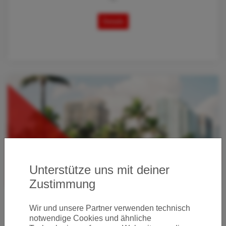
Details
Unterstütze uns mit deiner
Zustimmung
NON-STOP DEAL VON FRANKFURT NACH
Wir und unsere Partner verwenden technisch
FLORIDA
notwendige Cookies und ähnliche