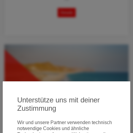
Details
Unterstütze uns mit deiner
Zustimmung
PREZZI DI VOLO VANTAGGIOSI DA BERGAMO
Wir und unsere Partner verwenden technisch
PER L'OMAN
notwendige Cookies und ähnliche