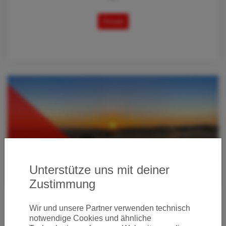
Details
Unterstütze uns mit deiner
Zustimmung
TOP-FLUGPREISE VON WIEN NACH
Wir und unsere Partner verwenden technisch
SCHARDSCHA
notwendige Cookies und ähnliche