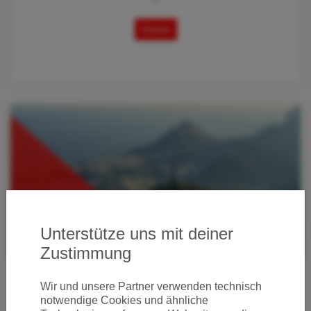
Details
Unterstütze uns mit deiner
Zustimmung
LH-BUSINESS CLASS DEAL NACH RIO DE
Wir und unsere Partner verwenden technisch
JANEIRO AB 1.081 EURO
notwendige Cookies und ähnliche