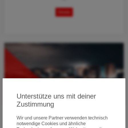
Details
Unterstütze uns mit deiner
Zustimmung
FROM MILAN TO ADDIS ABABA ONLY 360 EURO
Wir und unsere Partner verwenden technisch
(RT)
notwendige Cookies und ähnliche