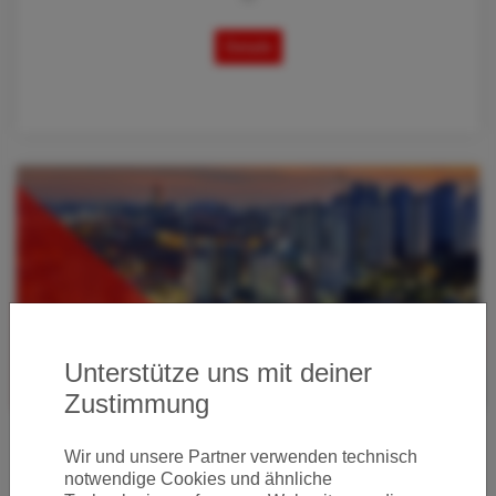
Details
Unterstütze uns mit deiner
Zustimmung
GÜNSTIGE FLÜGE VON DER SCHWEIZ NACH
Wir und unsere Partner verwenden technisch
SÜDKOREA
notwendige Cookies und ähnliche