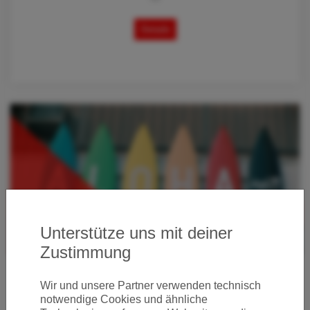
Details
Unterstütze uns mit deiner
Zustimmung
VON FRANKFURT NACH HAWAII AB 439 EURO
Wir und unsere Partner verwenden technisch
(H/R)
notwendige Cookies und ähnliche