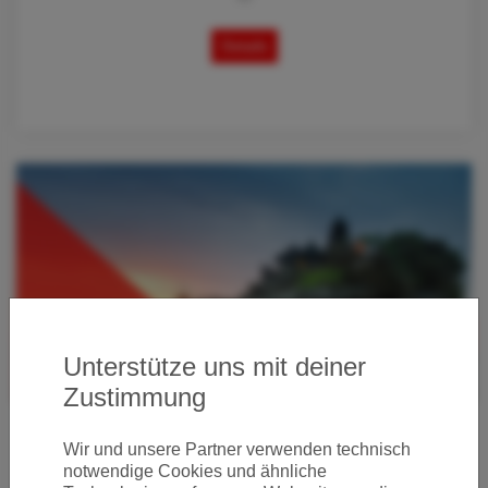
Details
Unterstütze uns mit deiner
Zustimmung
VON FRANKFURT NACH BALI AB 398 EURO
Wir und unsere Partner verwenden technisch
(H/R)
notwendige Cookies und ähnliche