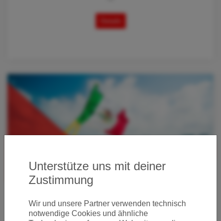
Details
Unterstütze uns mit deiner
Zustimmung
NON-STOP BUSINESS CLASS DEAL VON
Wir und unsere Partner verwenden technisch
FRANKFURT NACH CANCUN
notwendige Cookies und ähnliche