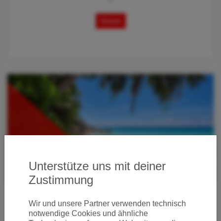
Details
Unterstütze uns mit deiner
Zustimmung
ETIHAD BUSINESS CLASS DEAL VON
Wir und unsere Partner verwenden technisch
DEUTSCHLAND AUF DIE SEYCHELLEN
notwendige Cookies und ähnliche