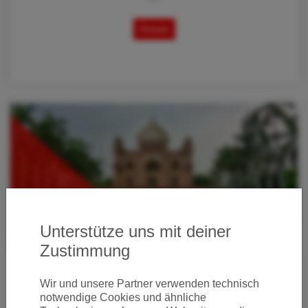
Details
Unterstütze uns mit deiner
Zustimmung
QATAR BUSINESS CLASS DEAL VON
Wir und unsere Partner verwenden technisch
DEUTSCHLAND NACH INDIEN
notwendige Cookies und ähnliche